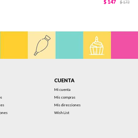
$
147
$
173
CUENTA
Mi cuenta
os
Mis compras
tes
Mis direcciones
iones
Wish List