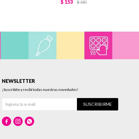
$
153
$
180
NEWSLETTER
¡Suscribite y recibí todas nuestras novedades!
SUSCRIBIRME


