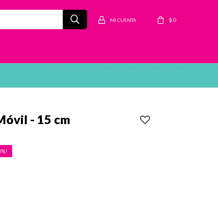
$
0
Móvil - 15 cm
5