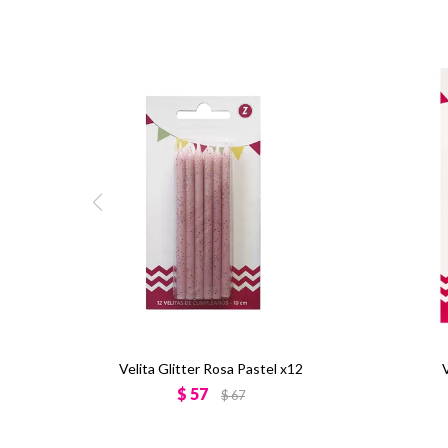
Velita Glitter Rosa Pastel x12
$
57
$
67