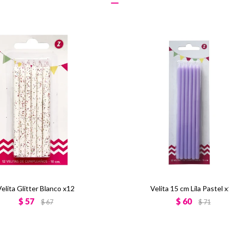
Velita Glitter Blanco x12
Velita 15 cm Lila Pastel 
$
57
$
60
$
67
$
71