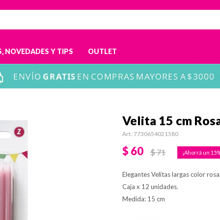
, NOVEDADES Y TIPS
OUTLET
Velita 15 cm Ros
7730654021580
$
60
$
71
15
Elegantes Velitas largas color rosa
Caja x 12 unidades.
Medida: 15 cm