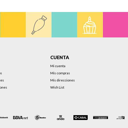
CUENTA
Mi cuenta
os
Mis compras
tes
Mis direcciones
iones
Wish List