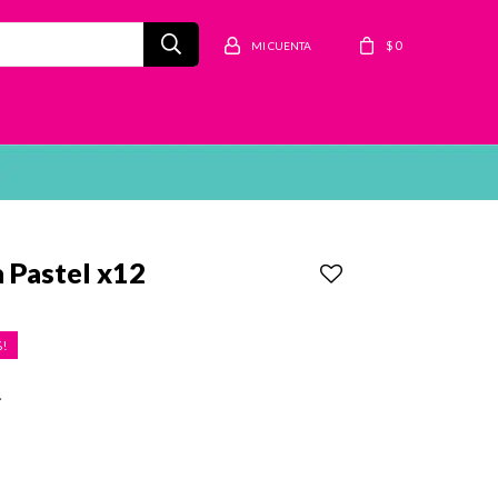
$
0
a Pastel x12
.