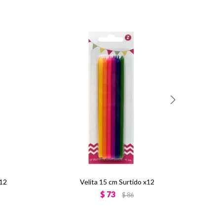
x12
Velita 15 cm Surtido x12
$
73
$
86