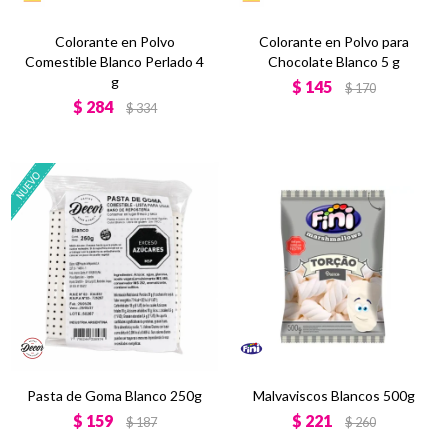
Colorante en Polvo
Colorante en Polvo para
Comestible Blanco Perlado 4
Chocolate Blanco 5 g
g
$
145
$
170
$
284
$
334
Pasta de Goma Blanco 250g
Malvaviscos Blancos 500g
$
159
$
221
$
187
$
260