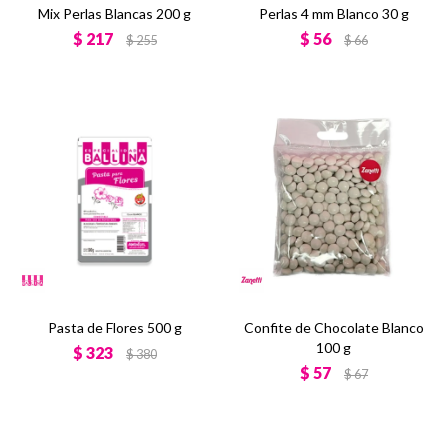
Mix Perlas Blancas 200 g
Perlas 4 mm Blanco 30 g
$
217
$
56
$
255
$
66
Pasta de Flores 500 g
Confite de Chocolate Blanco
100 g
$
323
$
380
$
57
$
67