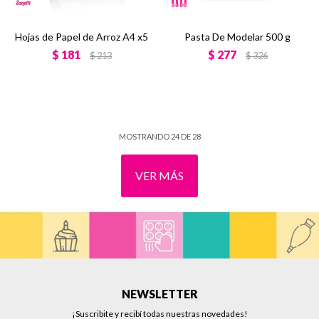
Hojas de Papel de Arroz A4 x5
Pasta De Modelar 500 g
$
181
$
277
$
213
$
326
MOSTRANDO
24
DE
28
VER MÁS
NEWSLETTER
¡Suscribite y recibí todas nuestras novedades!