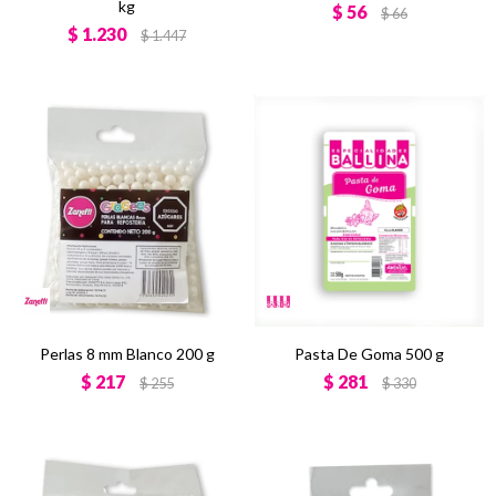
kg
$
56
$
66
$
1.230
$
1.447
Perlas 8 mm Blanco 200 g
Pasta De Goma 500 g
$
217
$
281
$
255
$
330