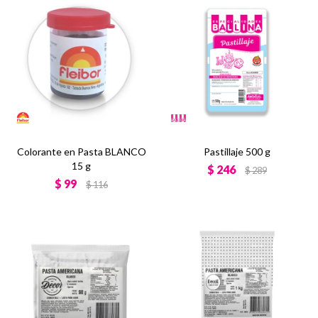
Colorante en Pasta BLANCO
Pastillaje 500 g
15 g
$
246
$
289
$
99
$
116