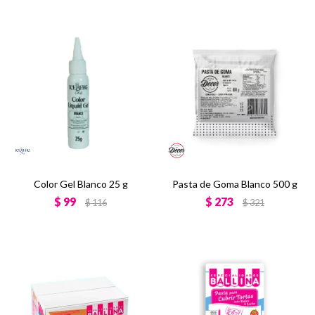
Color Gel Blanco 25 g
Pasta de Goma Blanco 500 g
$
99
$
273
$
116
$
321