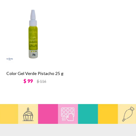
Color Gel Verde Pistacho 25 g
$
99
$
116