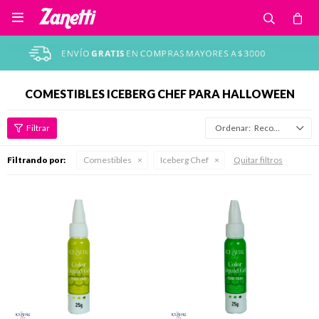

COMESTIBLES ICEBERG CHEF PARA HALLOWEEN
Recomendados
Filtrando por:
Comestibles
Iceberg Chef
Quitar filtros