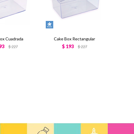
ox Cuadrada
Cake Box Rectangular
93
$
193
$
227
$
227