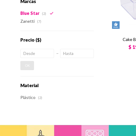
Marcas
Blue Star
(2)
Zanetti
(7)
Cake B
Precio
($)
$
1
OK
Material
Plástico
(2)