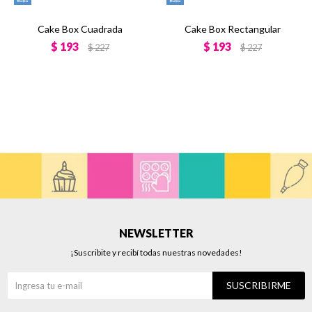
Cake Box Cuadrada
Cake Box Rectangular
$
193
$
193
$
227
$
227
NEWSLETTER
¡Suscribite y recibí todas nuestras novedades!
SUSCRIBIRME