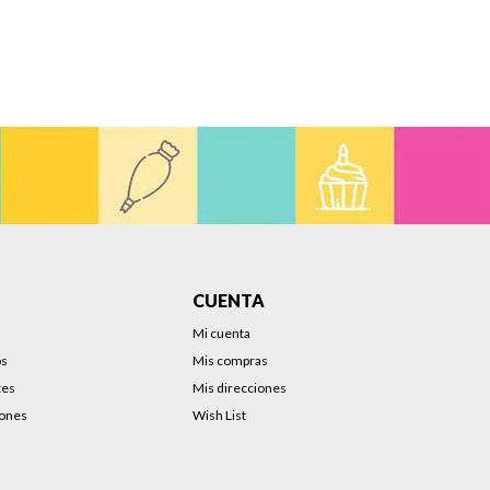
CUENTA
Mi cuenta
os
Mis compras
tes
Mis direcciones
iones
Wish List