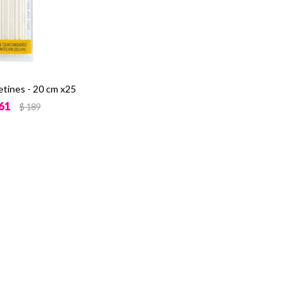
etines - 20 cm x25
61
$
189