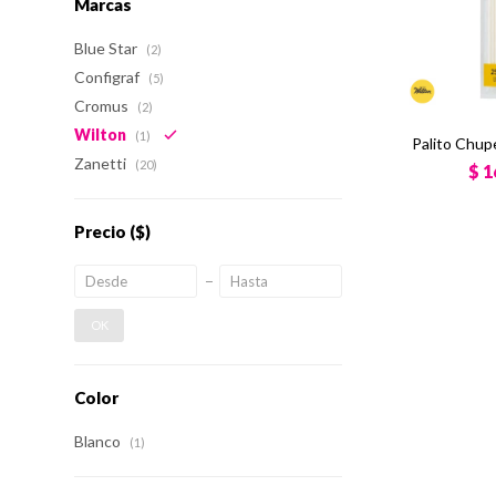
Marcas
Blue Star
(2)
Configraf
(5)
Cromus
(2)
Wilton
(1)
Palito Chup
Zanetti
(20)
$
1
Precio
($)
OK
Color
Blanco
(1)