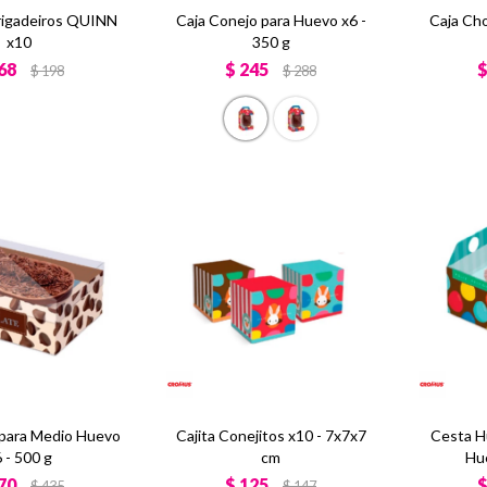
Brigadeiros QUINN
Caja Conejo para Huevo x6 -
Caja Ch
x10
350 g
68
$
245
$
198
$
288
para Medio Huevo
Cajita Conejitos x10 - 7x7x7
Cesta H
 - 500 g
cm
Hu
70
$
125
$
435
$
147