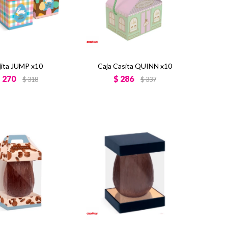
jita JUMP x10
Caja Casita QUINN x10
$
270
$
286
$
318
$
337