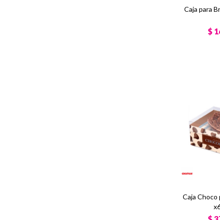
Caja para 
$
1
Caja Choco 
x6
$
3