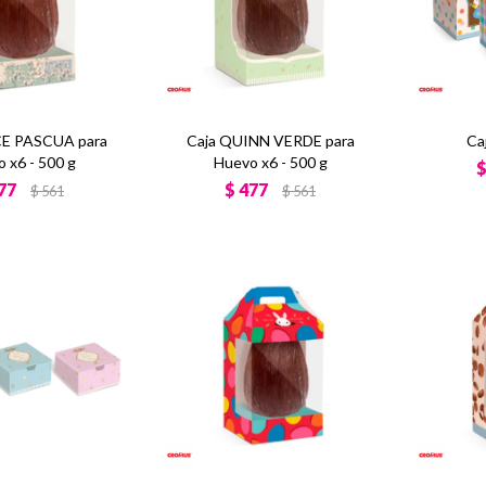
CE PASCUA para
Caja QUINN VERDE para
Ca
 x6 - 500 g
Huevo x6 - 500 g
77
$
477
$
561
$
561