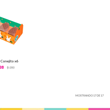
 Conejito x6
38
$
280
MOSTRANDO
17
DE
17