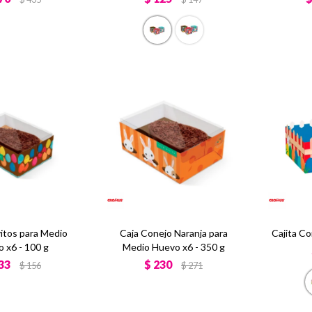
itos para Medio
Caja Conejo Naranja para
Cajita Co
 x6 - 100 g
Medio Huevo x6 - 350 g
33
$
230
$
156
$
271