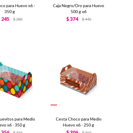
oco para Huevo x6 -
Caja Negro/Oro para Huevo
350 g
500 g x6
$
245
$
374
$
288
$
440
uevitos para Medio
Cesta Choco para Medio
evo x6 - 350 g
Huevo x6 - 250 g
$
356
$
306
$
419
$
360