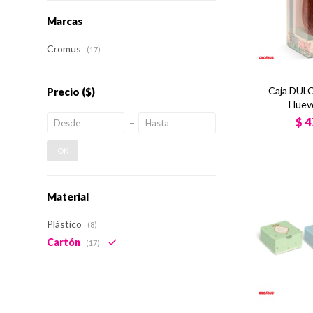
Marcas
Cromus
(17)
Caja DUL
Precio
($)
Huevo
$
4
OK
Material
Plástico
(8)
Cartón
(17)