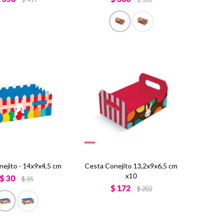
nejito - 14x9x4,5 cm
Cesta Conejito 13,2x9x6,5 cm
x10
$
30
$
35
$
172
$
202