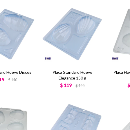
dard Huevo Discos
Placa Standard Huevo
Placa Hu
Elegance 150 g
19
$
140
$
119
$
140