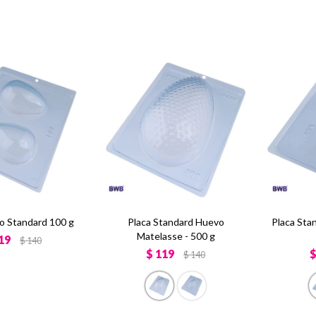
o Standard 100 g
Placa Standard Huevo
Placa Sta
Matelasse - 500 g
19
$
140
$
119
$
140