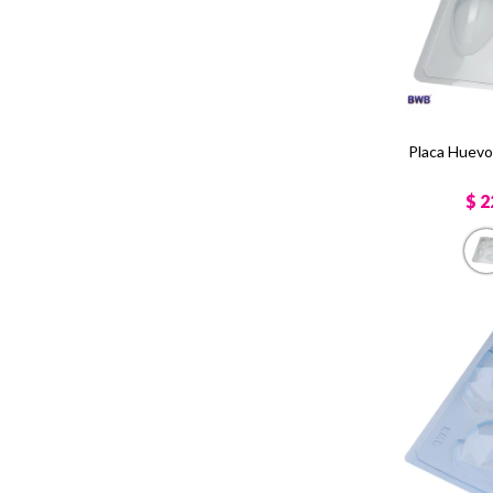
Placa Huevo
$
2