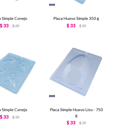
a Simple Conejo
Placa Huevo Simple 350 g
$
33
$
33
$
39
$
39
a Simple Conejo
Placa Simple Huevo Liso - 750
g
$
33
$
39
$
33
$
39