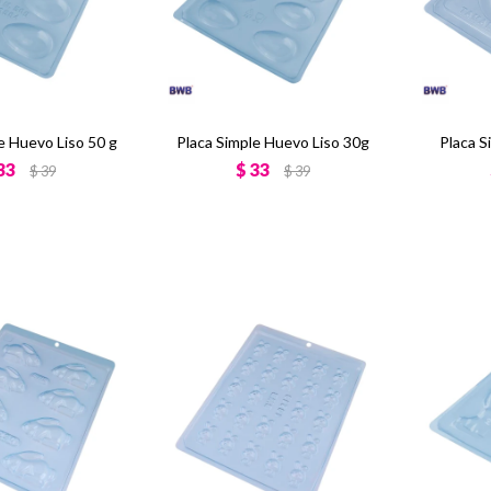
e Huevo Liso 50 g
Placa Simple Huevo Liso 30g
Placa S
33
$
33
$
39
$
39