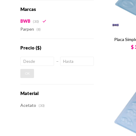
Marcas
BWB
(30)
Parpen
(8)
Placa Simpl
$
Precio
($)
OK
Material
Acetato
(30)