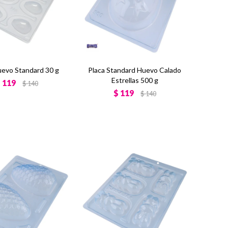
uevo Standard 30 g
Placa Standard Huevo Calado
Estrellas 500 g
$
119
$
140
$
119
$
140