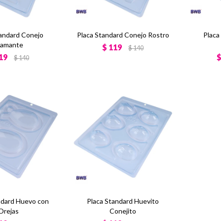
tandard Conejo
Placa Standard Conejo Rostro
Placa
iamante
$
119
$
140
19
$
140
ndard Huevo con
Placa Standard Huevito
Orejas
Conejito