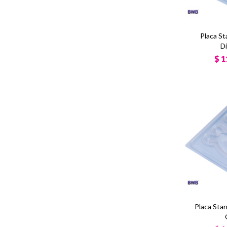
Placa S
D
$
1
Placa Sta