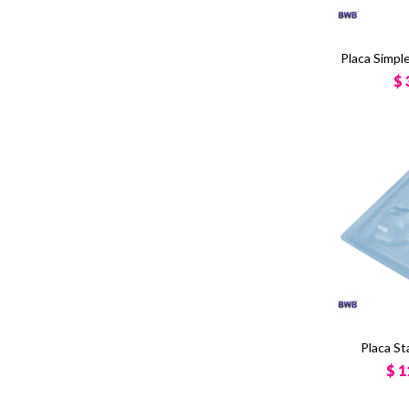
Placa Simpl
$
Placa S
$
1