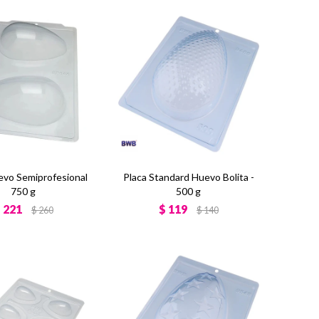
evo Semiprofesional
Placa Standard Huevo Bolita -
750 g
500 g
$
221
$
119
$
260
$
140