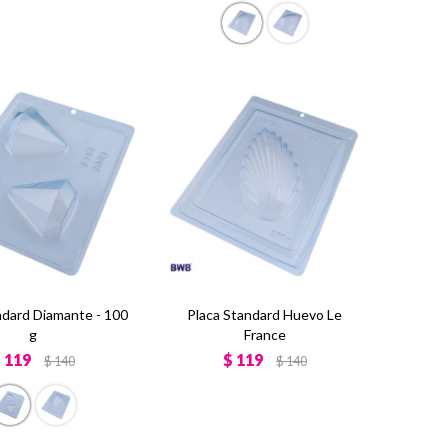
ndard Diamante - 100
Placa Standard Huevo Le
g
France
$
119
$
119
$
140
$
140