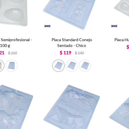
 Semiprofesional -
Placa Standard Conejo
Placa H
100 g
Sentado - Chico
21
$
119
$
260
$
140