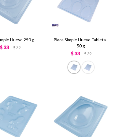
imple Huevo 250 g
Placa Simple Huevo Tableta -
50 g
$
33
$
39
$
33
$
39