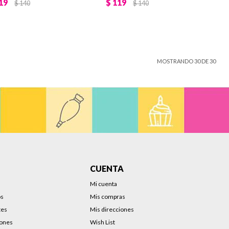
19
$
119
$
140
$
140
MOSTRANDO
30
DE
30
CUENTA
Mi cuenta
os
Mis compras
tes
Mis direcciones
iones
Wish List