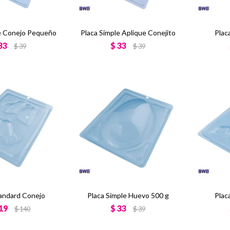
e Conejo Pequeño
Placa Simple Aplique Conejito
Plac
33
$
33
$
39
$
39
tandard Conejo
Placa Simple Huevo 500 g
Plac
19
$
33
$
140
$
39