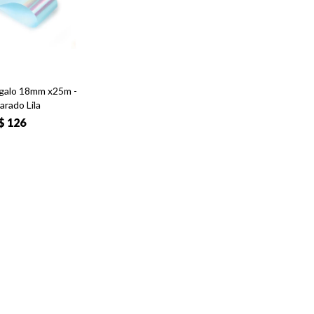
galo 18mm x25m -
arado Lila
$
126