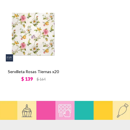
Servilleta Rosas Tiernas x20
$
139
$
164