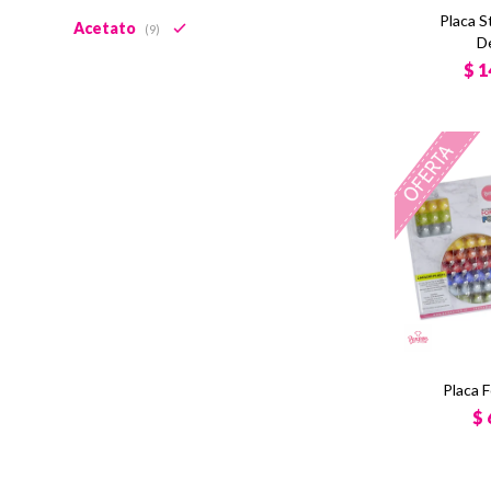
Placa S
Acetato
(9)
D
$
1
Placa 
$