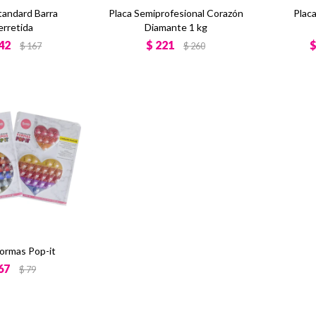
tandard Barra
Placa Semiprofesional Corazón
Plac
erretida
Diamante 1 kg
42
$
221
$
167
$
260
Formas Pop-it
67
$
79