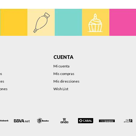
CUENTA
Mi cuenta
os
Mis compras
tes
Mis direcciones
iones
Wish List