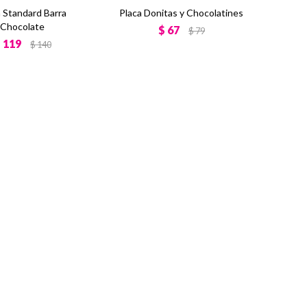
a Standard Barra
Placa Donitas y Chocolatines
Chocolate
$
67
$
79
$
119
$
140