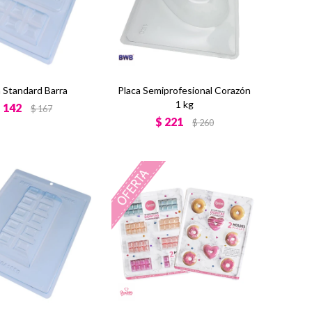
a Standard Barra
Placa Semiprofesional Corazón
1 kg
$
142
$
167
$
221
$
260