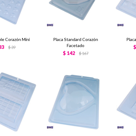
ple Corazón Mini
Placa Standard Corazón
Plac
Facetado
33
$
39
$
142
$
167