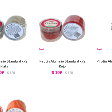
minio Standard x72
Pirotín Aluminio Standard x72
Pirotín Al
Plata
Rojo
09
$
109
$
128
$
128