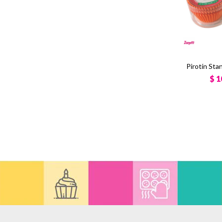
Pirotín Sta
$
1