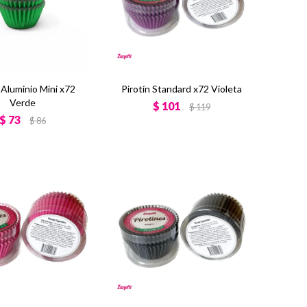
 Aluminio Mini x72
Pirotín Standard x72 Violeta
Verde
$
101
$
119
$
73
$
86