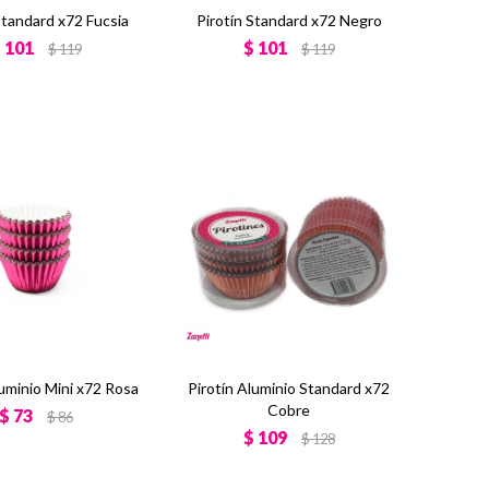
Standard x72 Fucsia
Pirotín Standard x72 Negro
$
101
$
101
$
119
$
119
luminio Mini x72 Rosa
Pirotín Aluminio Standard x72
Cobre
$
73
$
86
$
109
$
128