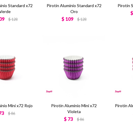
minio Standard x72
Pirotín Aluminio Standard x72
Pirotín 
Verde
Oro
09
$
109
$
128
$
128
inio Mini x72 Rojo
Pirotín Aluminio Mini x72
Pirotín A
Violeta
73
$
86
$
73
$
86