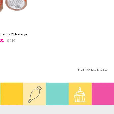
ndard x72 Naranja
01
$
119
MOSTRANDO
17
DE
17