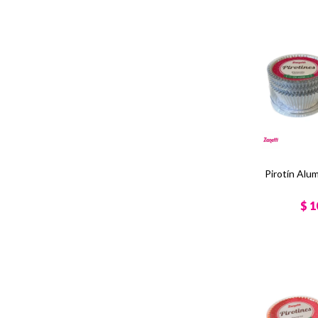
Pirotín Alu
$
1