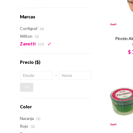
Marcas
Configraf
(6)
Wilton
(1)
Pirotín A
Zanetti
(17)
$
Precio
($)
OK
Color
Naranja
(1)
Rojo
(2)