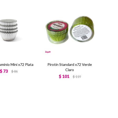
uminio Mini x72 Plata
Pirotín Standard x72 Verde
Claro
$
73
$
86
$
101
$
119