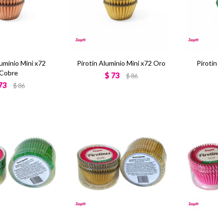
luminio Mini x72
Pirotín Aluminio Mini x72 Oro
Pirotín
Cobre
$
73
$
86
73
$
86