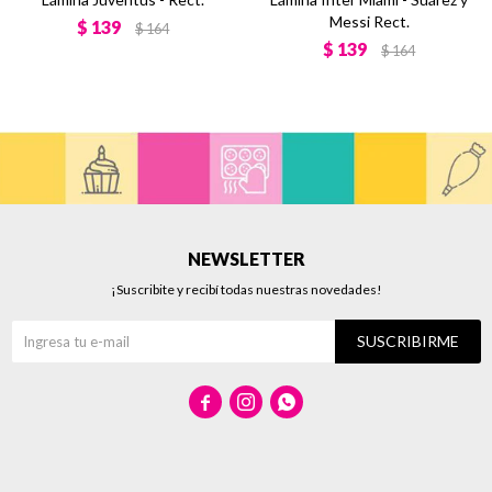
Messi Rect.
$
139
$
164
$
139
$
164
NEWSLETTER
¡Suscribite y recibí todas nuestras novedades!
SUSCRIBIRME


