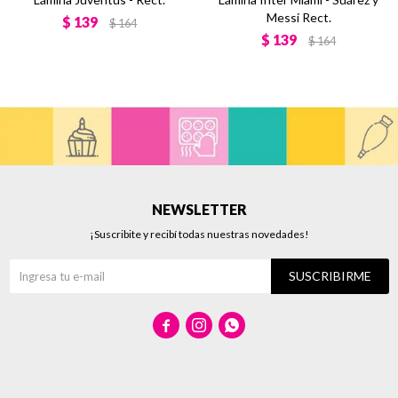
Messi Rect.
$
139
$
164
$
139
$
164
NEWSLETTER
¡Suscribite y recibí todas nuestras novedades!
SUSCRIBIRME


