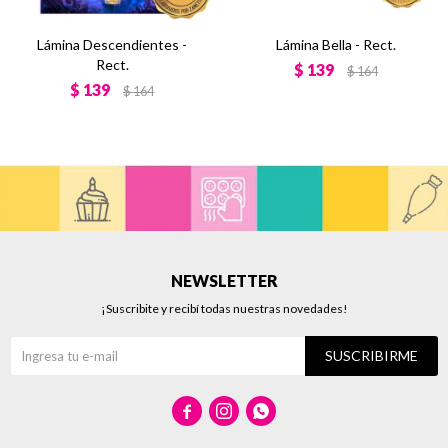
Lámina Descendientes -
Lámina Bella - Rect.
Rect.
$
139
$
164
$
139
$
164
NEWSLETTER
¡Suscribite y recibí todas nuestras novedades!
SUSCRIBIRME


