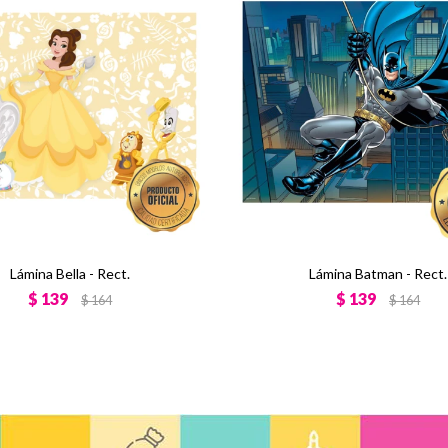
Lámina Bella - Rect.
Lámina Batman - Rect.
$
139
$
139
$
164
$
164