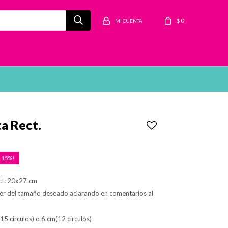
$
0
ta Rect.
15
ct: 20x27 cm
er del tamaño deseado aclarando en comentarios al
(15 circulos) o 6 cm(12 circulos)