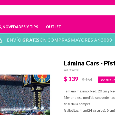
, NOVEDADES Y TIPS
OUTLET
Lámina Cars - Pis
CAR03
$
139
$
164
Tamaño máximo: Red: 20 cm y Re
Menor a esa medida se puede hac
final de la compra
Galletitas: 4 cm(24 circulos), 5 cm