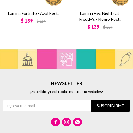
Lámina Fortnite - Azul Rect.
Lámina Five Nights at
Freddy's - Negro Rect.
$
139
$
164
$
139
$
164
NEWSLETTER
¡Suscribite y recibí todas nuestras novedades!
SUSCRIBIRME


