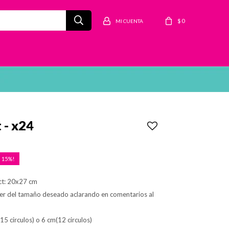
$
0
 - x24
15
ct: 20x27 cm
er del tamaño deseado aclarando en comentarios al
(15 circulos) o 6 cm(12 circulos)