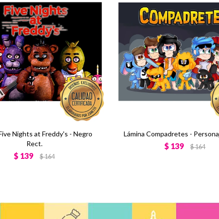
Five Nights at Freddy's - Negro
Lámina Compadretes - Persona
Rect.
$
139
$
164
$
139
$
164