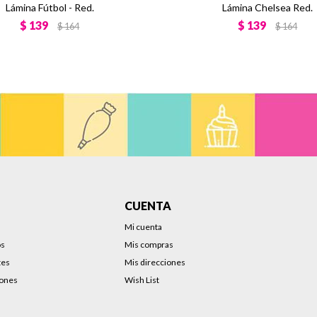
Lámina Fútbol - Red.
Lámina Chelsea Red.
$
139
$
139
$
164
$
164
CUENTA
Mi cuenta
os
Mis compras
tes
Mis direcciones
iones
Wish List