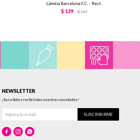
Lámina Barcelona F.C. - Rect.
$
139
$
164
NEWSLETTER
¡Suscribite y recibí todas nuestras novedades!
SUSCRIBIRME


