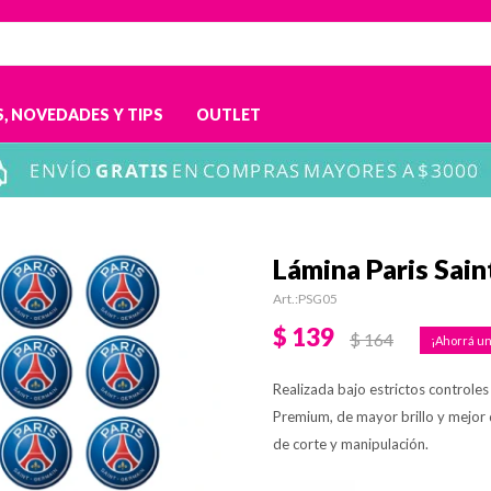
, NOVEDADES Y TIPS
OUTLET
Lámina Paris Sain
PSG05
$
139
$
164
Realizada bajo estrictos controle
Premium, de mayor brillo y mejor d
de corte y manipulación.