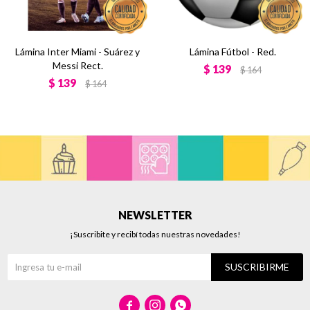
Lámina Inter Miami - Suárez y
Lámina Fútbol - Red.
Messi Rect.
$
139
$
164
$
139
$
164
NEWSLETTER
¡Suscribite y recibí todas nuestras novedades!
SUSCRIBIRME


