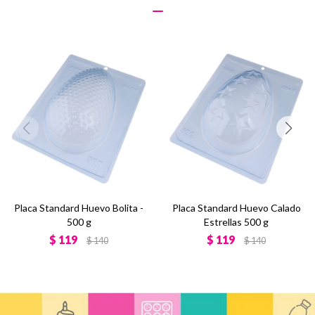
Placa Standard Huevo Bolita -
Placa Standard Huevo Calado
500 g
Estrellas 500 g
$
119
$
119
$
140
$
140