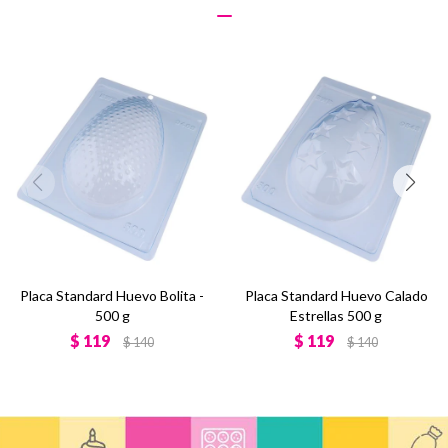
Placa Standard Huevo Bolita -
Placa Standard Huevo Calado
500 g
Estrellas 500 g
$
119
$
119
$
140
$
140