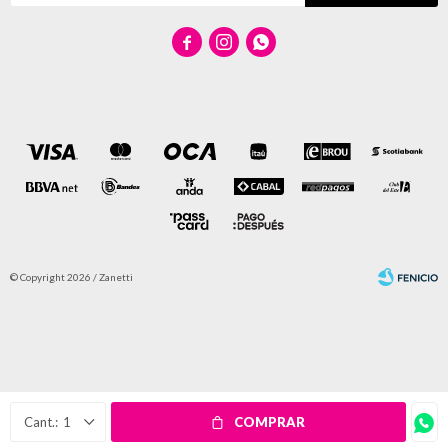



© Copyright 2026 / Zanetti
Fenicio
1
COMPRAR