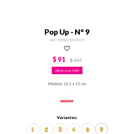
Pop Up - N° 9
7899233337211
$
91
$
107
14
Medida: 26,5 x 15 cm
Variantes: