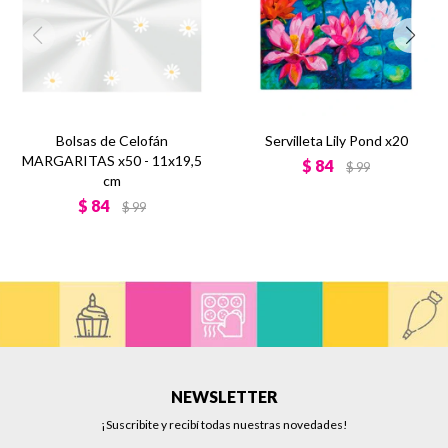
Bolsas de Celofán
Servilleta Lily Pond x20
MARGARITAS x50 - 11x19,5
$
84
$
99
cm
$
84
$
99
NEWSLETTER
¡Suscribite y recibí todas nuestras novedades!