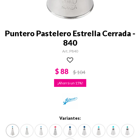
Puntero Pastelero Estrella Cerrada -
840
P840
$
88
$
104
15
Variantes: