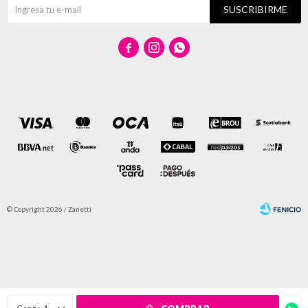
SUSCRIBIRME



© Copyright 2026 / Zanetti
Fenicio