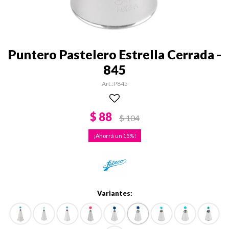
Puntero Pastelero Estrella Cerrada -
845
P845
$
88
$
104
15
Variantes: