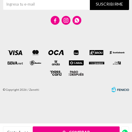
SUSCRIBIRME



© Copyright 2026 / Zanetti
Fenicio