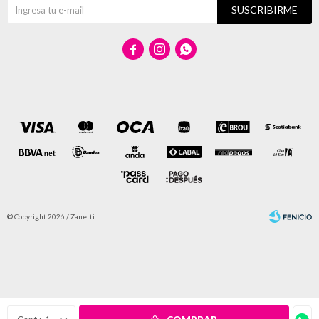
SUSCRIBIRME



© Copyright 2026 / Zanetti
Fenicio