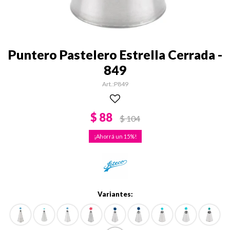
Puntero Pastelero Estrella Cerrada -
849
P849
$
88
$
104
15
Variantes: