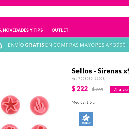
, NOVEDADES Y TIPS
OUTLET
Sellos - Sirenas x
7908089411058
$
222
$
261
Medida: 1,5 cm