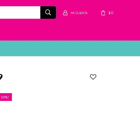
$
0
9
14