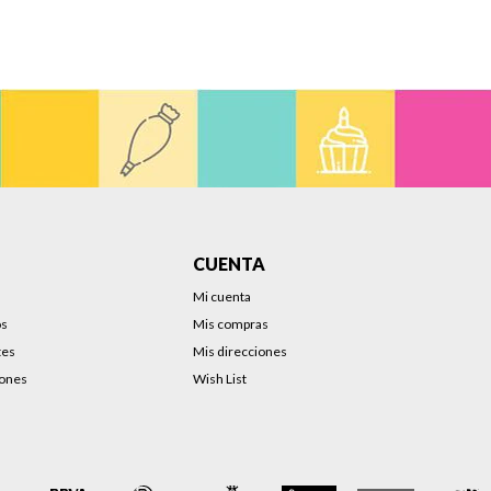
CUENTA
Mi cuenta
os
Mis compras
tes
Mis direcciones
iones
Wish List