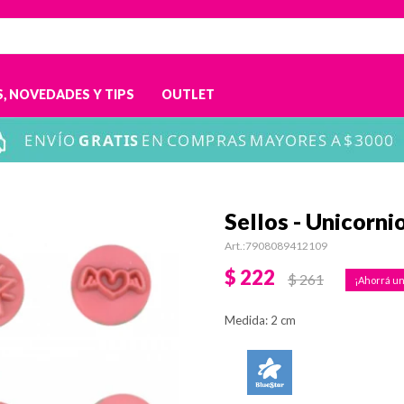
, NOVEDADES Y TIPS
OUTLET
Sellos - Unicorni
7908089412109
$
222
$
261
Medida: 2 cm