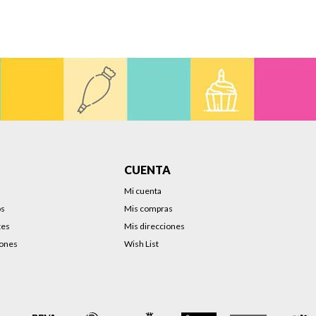
CUENTA
Mi cuenta
os
Mis compras
tes
Mis direcciones
iones
Wish List