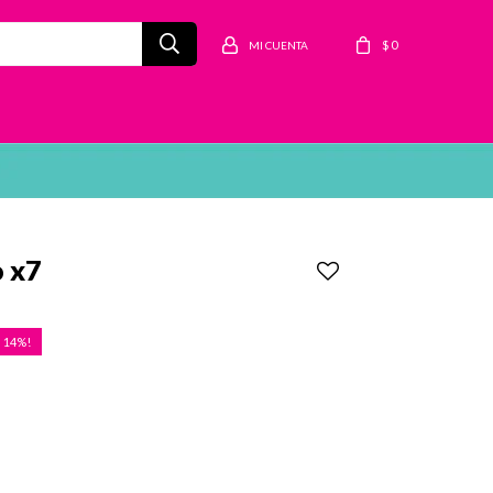
$
0
o x7
14