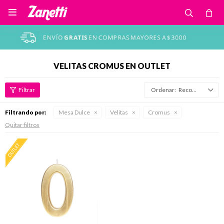

VELITAS CROMUS EN OUTLET
Recomendados
Filtrando por:
Mesa Dulce
Velitas
Cromus
Quitar filtros