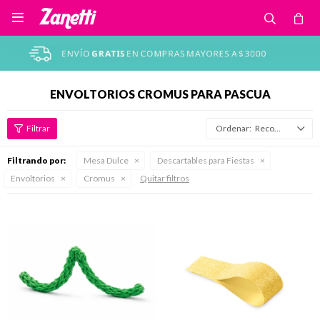

ENVOLTORIOS CROMUS PARA PASCUA
Recomendados
Filtrando por:
Mesa Dulce
Descartables para Fiestas
Envoltorios
Cromus
Quitar filtros