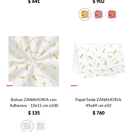
$
641
$
902
Bolsas ZANAHORIA con
Papel Seda ZANAHORIA
Adhesivo - 10x15 cm x100
49x69 cm x50
$
135
$
760