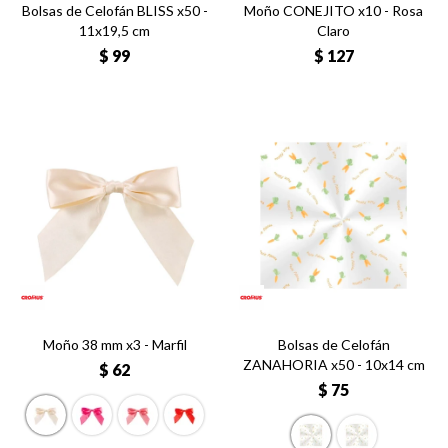
Bolsas de Celofán BLISS x50 -
Moño CONEJITO x10 - Rosa
11x19,5 cm
Claro
$
99
$
127
Moño 38 mm x3 - Marfil
Bolsas de Celofán
ZANAHORIA x50 - 10x14 cm
$
62
$
75