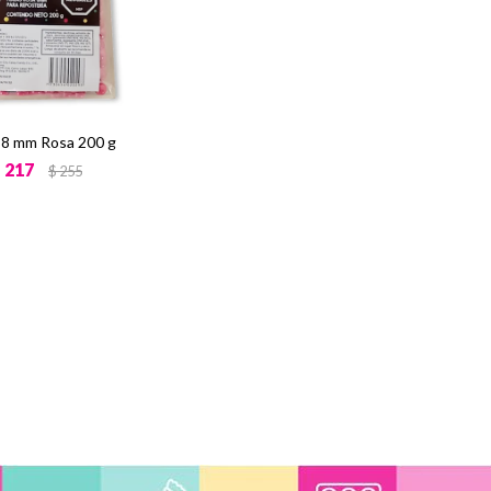
 8 mm Rosa 200 g
$
217
$
255