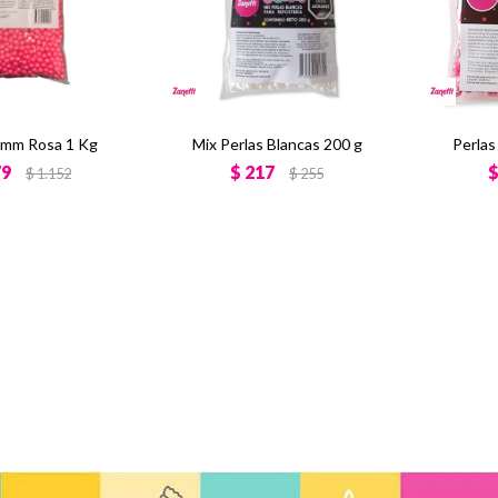
8 mm Rosa 1 Kg
Mix Perlas Blancas 200 g
Perlas
79
$
217
$
1.152
$
255