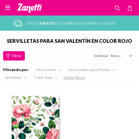

SERVILLETAS PARA SAN VALENTÍN EN COLOR ROJO
Recomendados
Filtrando por:
Mesa Dulce
Descartables para Fiestas
Servilletas
Color:
Rojo
Quitar filtros