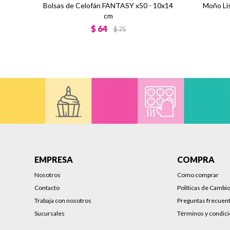
Bolsas de Celofán FANTASY x50 - 10x14
Moño Li
cm
$
64
$
75
EMPRESA
COMPRA
Nosotros
Como comprar
Contacto
Políticas de Cambi
Trabaja con nosotros
Preguntas frecuen
Sucursales
Términos y condic