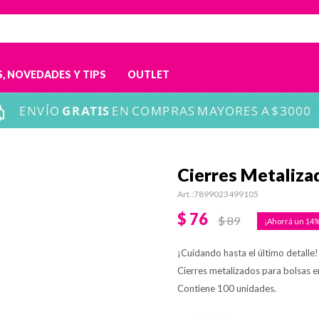
, NOVEDADES Y TIPS
OUTLET
Cierres Metaliza
7899023499105
$
76
$
89
14
¡Cuidando hasta el último detalle!
Cierres metalizados para bolsas en
Contiene 100 unidades.