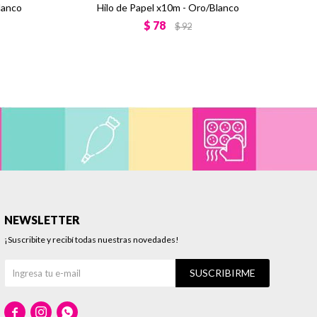
lanco
Hilo de Papel x10m - Oro/Blanco
Bol
$
78
$
92
NEWSLETTER
¡Suscribite y recibí todas nuestras novedades!
SUSCRIBIRME


