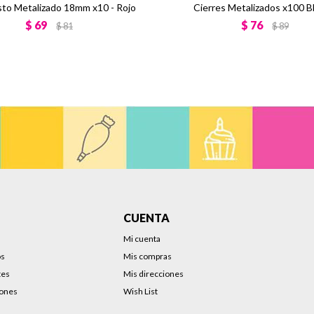
sto Metalizado 18mm x10 - Rojo
Cierres Metalizados x100 B
$
69
$
76
$
81
$
89
CUENTA
Mi cuenta
os
Mis compras
tes
Mis direcciones
iones
Wish List