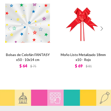
Bolsas de Celofán FANTASY
Moño Listo Metalizado 18mm
x50 - 10x14 cm
x10 - Rojo
$
64
$
69
$
75
$
81