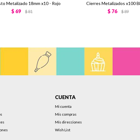
sto Metalizado 18mm x10 - Rojo
Cierres Metalizados x100 B
$
69
$
76
$
81
$
89
CUENTA
Mi cuenta
os
Mis compras
tes
Mis direcciones
iones
Wish List