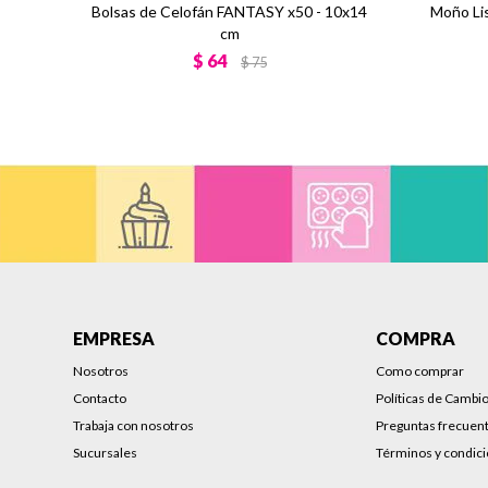
Bolsas de Celofán FANTASY x50 - 10x14
Moño Li
cm
$
64
$
75
EMPRESA
COMPRA
Nosotros
Como comprar
Contacto
Políticas de Cambi
Trabaja con nosotros
Preguntas frecuen
Sucursales
Términos y condic