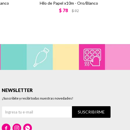
lanco
Hilo de Papel x10m - Oro/Blanco
Bol
$
78
$
92
NEWSLETTER
¡Suscribite y recibí todas nuestras novedades!
SUSCRIBIRME


