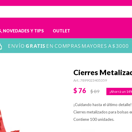
, NOVEDADES Y TIPS
OUTLET
Cierres Metaliza
7899023405359
$
76
$
89
14
¡Cuidando hasta el último detalle!
Cierres metalizados para bolsas en
Contiene 100 unidades.