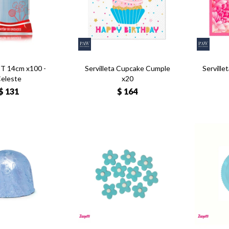
ET 14cm x100 -
Servilleta Cupcake Cumple
Serville
eleste
x20
$
131
$
164