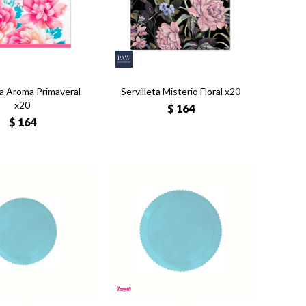
ta Aroma Primaveral
Servilleta Misterio Floral x20
x20
$
164
$
164