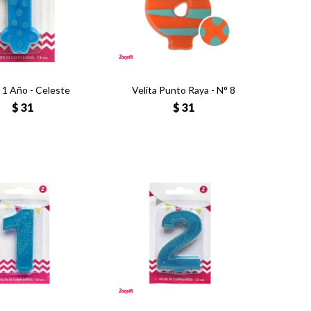
a 1 Año - Celeste
Velita Punto Raya - N° 8
$
31
$
31