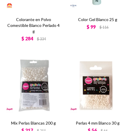
Colorante en Polvo
Color Gel Blanco 25 g
Comestible Blanco Perlado 4
$
99
$
116
g
$
284
$
334
Mix Perlas Blancas 200 g
Perlas 4 mm Blanco 30 g
$
217
$
56
$
255
$
66