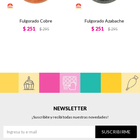
Fulgorado Cobre
Fulgorado Azabache
$
251
$
251
$
295
$
295
NEWSLETTER
¡Suscribite y recibí todas nuestras novedades!
SUSCRIBIRME